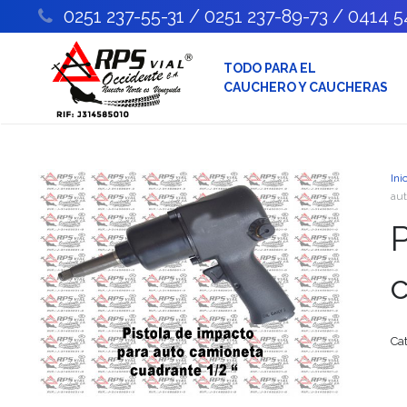
0251 237-55-31 / 0251 237-89-73 / 0414 
TODO PARA EL
CAUCHERO Y CAUCHERAS
Ini
aut
P
Ca