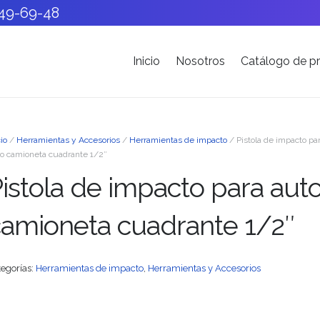
549-69-48
Inicio
Nosotros
Catálogo de p
cio
/
Herramientas y Accesorios
/
Herramientas de impacto
/ Pistola de impacto pa
o camioneta cuadrante 1/2″
istola de impacto para aut
camioneta cuadrante 1/2″
tegorías:
Herramientas de impacto
,
Herramientas y Accesorios