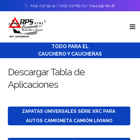
0251 237-55-31 / 0251 237-89-73 / 0414 549-69-48
TODO PARA EL
Inicio
CAUCHERO Y CAUCHERAS
Nosotros
Descargar Tabla de
Catálogo de productos
Aplicaciones
Soporte Técnico
Envíos
ZAPATAS UNIVERSALES SERIE XRC PARA 
AUTOS CAMIONETA CAMIÓN LIVIANO
Contáctanos