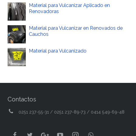
Material para Vulcanizar Aplicado en
Renovadoras
Material para Vulcanizar en Renovados de
Cauchos
Material para Vulcanizado
Contactos
0251 237-55-31 / 0251 237-89-73 / 0414 549-69-48