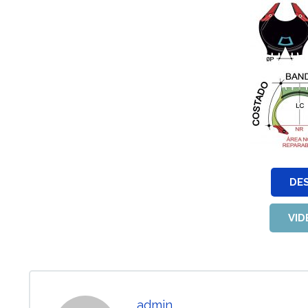
DE
VID
admin