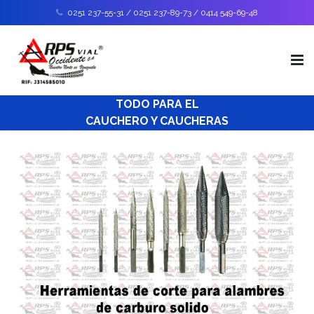
0251 237-55-31 / 0251 237-89-73 / 0414 549-69-48
TODO PARA EL
Inicio
CAUCHERO Y CAUCHERAS
Nosotros
Catálogo de productos
Soporte Técnico
Envíos
Contáctanos